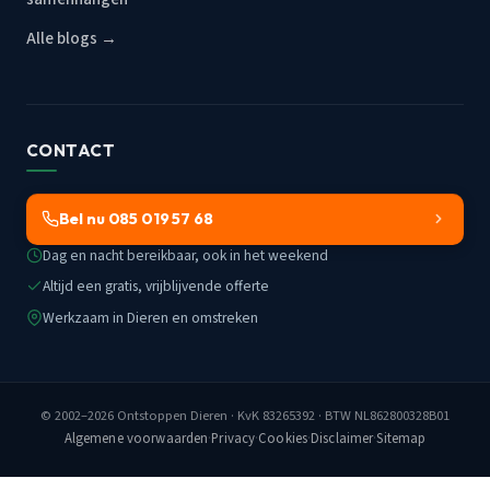
Alle blogs →
CONTACT
Bel nu 085 019 57 68
Dag en nacht bereikbaar, ook in het weekend
Altijd een gratis, vrijblijvende offerte
Werkzaam in Dieren en omstreken
© 2002–2026
Ontstoppen Dieren
· KvK 83265392 · BTW NL862800328B01
Algemene voorwaarden
·
Privacy
·
Cookies
·
Disclaimer
·
Sitemap