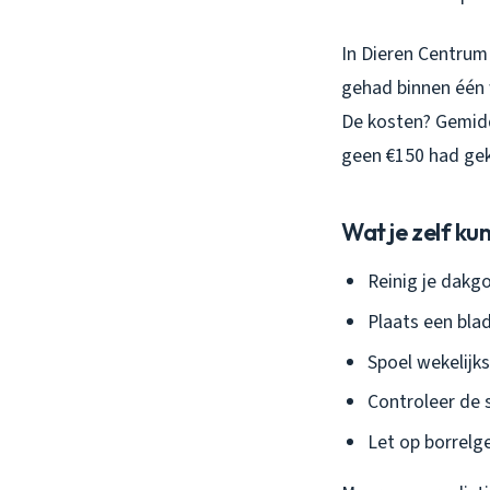
In Dieren Centrum 
gehad binnen één 
De kosten? Gemid
geen €150 had gek
Wat je zelf k
Reinig je dakg
Plaats een blad
Spoel wekelijk
Controleer de 
Let op borrelg