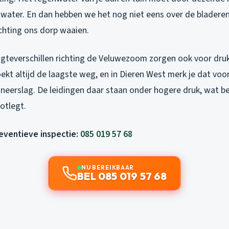
alwater. En dan hebben we het nog niet eens over de bladere
hting ons dorp waaien.
gteverschillen richting de Veluwezoom zorgen ook voor drukv
kt altijd de laagste weg, en in Dieren West merk je dat voor
 neerslag. De leidingen daar staan onder hogere druk, wat 
ootlegt.
reventieve inspectie:
085 019 57 68
NU BEREIKBAAR
BEL 085 019 57 68