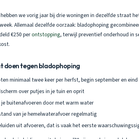
hebben we vorig jaar bij drie woningen in dezelfde straat h
week. Allemaal dezelfde oorzaak: bladophoping gecombinee
deld €250 per
ontstopping
, terwijl preventief onderhoud in
ost.
unt doen tegen bladophoping
oten minimaal twee keer per herfst, begin september en eind
scherm over putjes in je tuin en oprit
s je buitenafvoeren door met warm water
stand van je hemelwaterafvoer regelmatig
eluiden uit afvoeren, dat is vaak het eerste waarschuwingssi