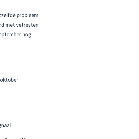
etzelfde probleem
rd met vetresten.
 september nog
 oktober
gnaal