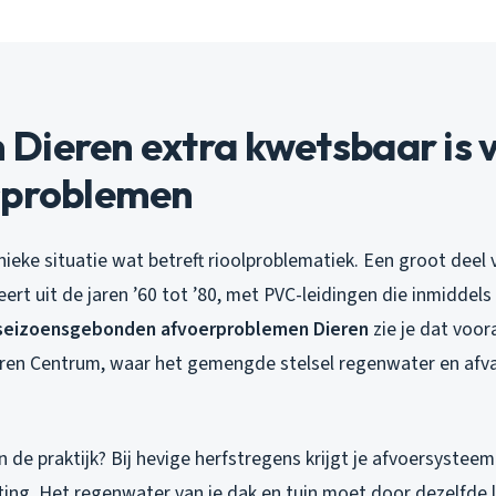
Dieren extra kwetsbaar is 
sproblemen
nieke situatie wat betreft rioolproblematiek. Een groot deel
eert uit de jaren ’60 tot ’80, met PVC-leidingen die inmiddels
seizoensgebonden afvoerproblemen Dieren
zie je dat voora
eren Centrum, waar het gemengde stelsel regenwater en afv
n de praktijk? Bij hevige herfstregens krijgt je afvoersyste
ing. Het regenwater van je dak en tuin moet door dezelfde l