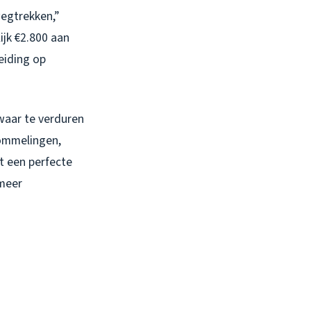
egtrekken,”
ijk €2.800 aan
eiding op
zwaar te verduren
hommelingen,
t een perfecte
meer