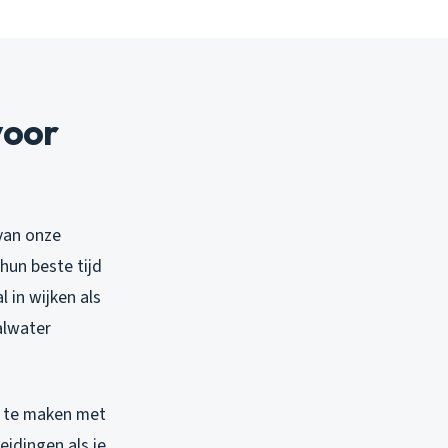
voor
 van onze
 hun beste tijd
l in wijken als
alwater
em te maken met
eidingen als je