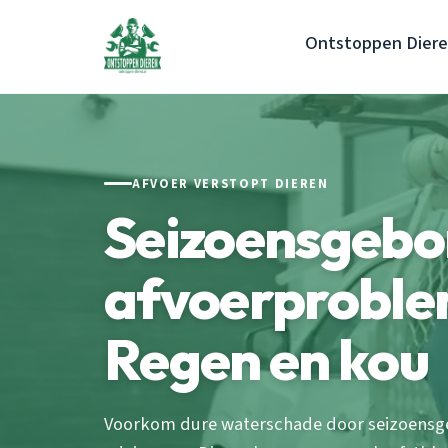
Ontstoppen Dier
AFVOER VERSTOPT DIEREN
Seizoensgeb
afvoerproble
Regen en kou
Voorkom dure waterschade door seizoensg