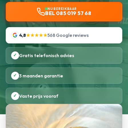
NU BEREIKBAAR
BEL 085 019 57 68
4,8
★★★★★
568 Google reviews
✓
Gratis telefonisch advies
✓
3 maanden garantie
✓
Vaste prijs vooraf